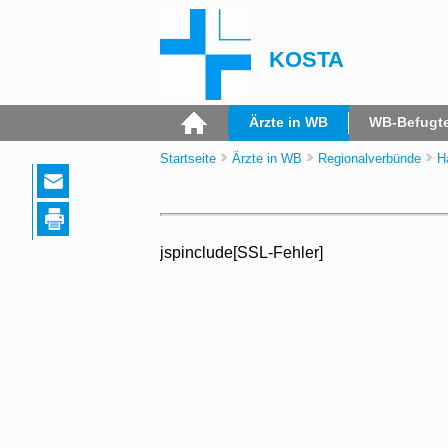
KOSTA
Ärzte in WB
WB-Befugt
Startseite
Ärzte in WB
Regionalverbünde
H
jspinclude[SSL-Fehler]